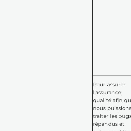
P
d
r
p
am
J
e
co