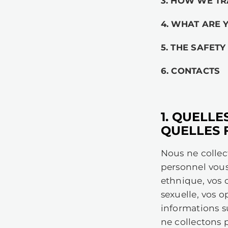
sa
(v
La
1
2
3
4
5