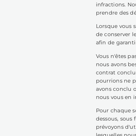
6
1
Q
No
pe
et
se
in
ne