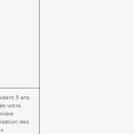
de,
g,
e
u
,
les
e
n,