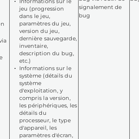
ur chaque scénario de traitement des
ssous, sous forme de tableau, une des
évoyons d'utiliser vos données personn
squelles nous nous appuyons pour le f
rsque vous utilisez nos Jeux
marque : Certaines catégories ci-desso
pports d'erreurs, ne s'appliquent qu'
nctionnalités et uniquement si vous y
bjectifs
Données collectées