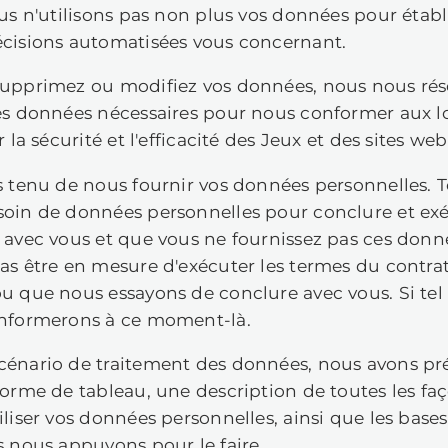
. CONTACTS
. QUELLES DONNÉES NOUS
UELLES FINALITÉS
us ne collectons aucune catégorie pa
rsonnel vous concernant (c'est-à-dire,
hnique, vos convictions religieuses ou
xuelle, vos opinions politiques, votre
formations sur votre santé ou des do
 collectons pas non plus d'informatio