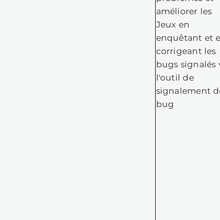
Po
de
pr
le
Lo
Re
ra
fo
O