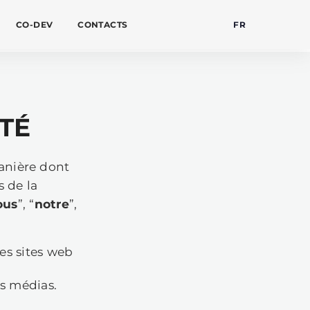
PUBLISHING
LEARNING
CO-DEV
NFIDENTIALITÉ
(“
Politique
”) définit la manière dont
 existant en vertu des lois de la
istrement HE 398803 (“
nous
”, “
notre
”,