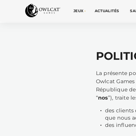
JEUX
ACT
La
Ow
Ré
“
n