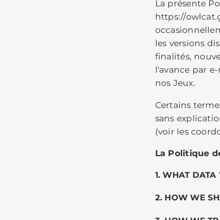
La
ht
oc
le
fi
l'
no
Ce