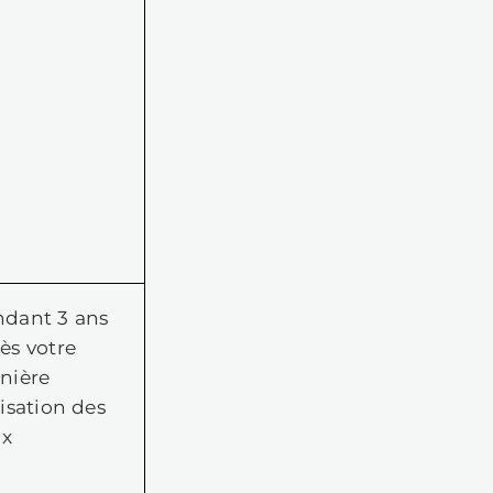
conservation d
données
s
Consentement
Pendant 3 ans
que vous donnez
après la
en signalant un
correction du
bug via l'outil de
bug
e
signalement de
bug
,