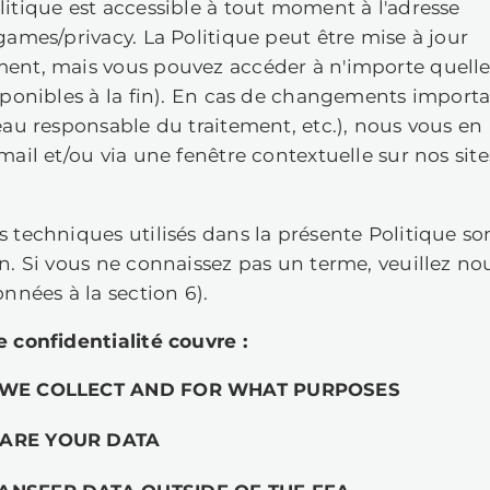
des clients des jeux vidéo (“
Jeux
”) q
que nous administrons ou utilisons;
des influenceurs, des journalistes et
 présente Politique est accessible à 
tps://owlcat.games/privacy. La Politiq
casionnellement, mais vous pouvez acc
s versions disponibles à la fin). En 
nalités, nouveau responsable du trait
avance par e-mail et/ou via une fenêtr
s Jeux.
rtains termes techniques utilisés dan