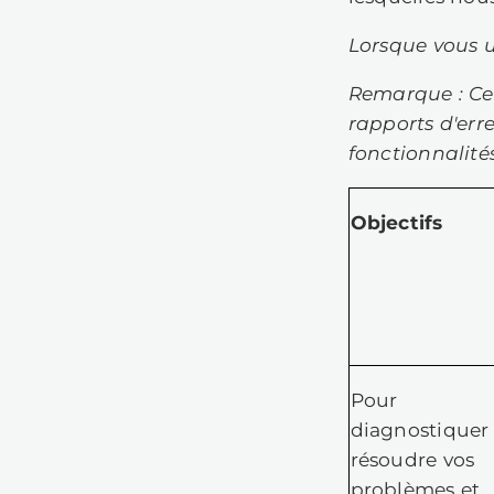
in
pr
Lo
de
af
Vo
no
co
po
av
no