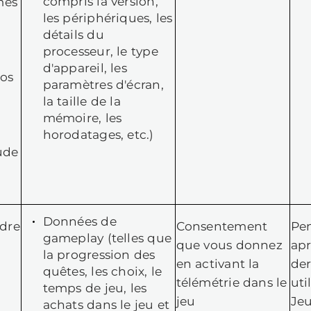
dernière sauvegar
gs signalés via
inventaire,
outil de
description du bu
ignalement de
etc.)
ug
Informations sur l
système (détails d
système
d'exploitation, y
compris la version
les périphériques, 
détails du
processeur, le typ
d'appareil, les
paramètres d'écra