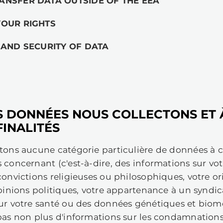
ns explication. Si vous ne connaissez 
oir les coordonnées à la section 6).
 Politique de confidentialité couvre 
. WHAT DATA WE COLLECT AND FOR 
. HOW WE SHARE YOUR DATA
. HOW WE TRANSFER DATA OUTSIDE O
. WHAT ARE YOUR RIGHTS
. THE SAFETY AND SECURITY OF DATA