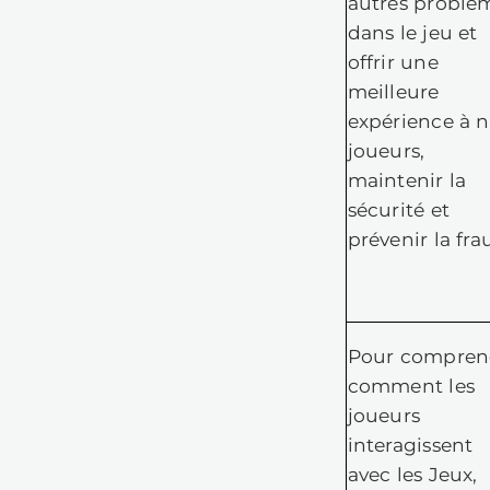
bu
l'
s
b