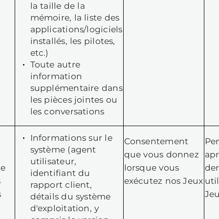
Nom, coordonnée
our
(adresse e-mail,
iagnostiquer et
pseudonyme
ésoudre vos
Discord)
roblèmes et
Informations sur l
éliorer les
jeu (progression
eux en
dans le jeu,
paramètres du jeu
nquêtant et en
version du jeu,
rrigeant les