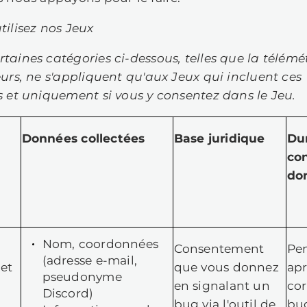
fractions. Nous n'utilisons pas non plu
endre des décisions automatisées vo
rsque vous supprimez ou modifiez vos
 conserver les données nécessaires po
in de garantir la sécurité et l'efficacit
us n'êtes pas tenu de nous fournir vos
us avons besoin de données personnel
ntrat conclu avec vous et que vous n
urrions ne pas être en mesure d'exéc
ons conclu ou que nous essayons de con
us vous en informerons à ce moment-