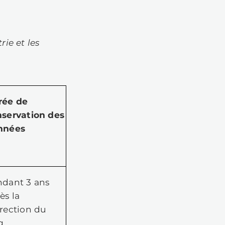
s vos données pour établir des profils
us concernant.
 données, nous nous réservons le dro
ur nous conformer aux lois applicable
é des Jeux et des sites web.
 données personnelles. Toutefois, si
les pour conclure et exécuter le
e fournissez pas ces données, nous
uter les termes du contrat que nous
clure avec vous. Si tel est le cas,
là.