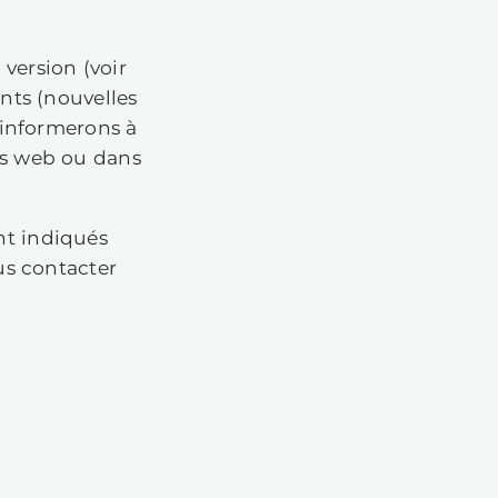
ue nous développons et des sites web
 d'autres représentants des médias.
tout moment à l'adresse
ue peut être mise à jour
éder à n'importe quelle version (voi
cas de changements importants (nouvell
ement, etc.), nous vous en informerons
e contextuelle sur nos sites web ou da
s la présente Politique sont indiqués