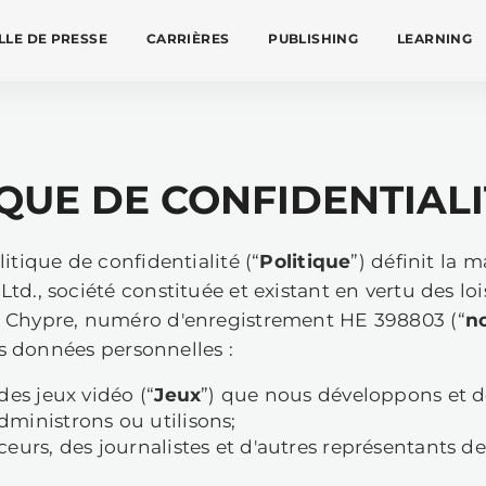
UALITÉS
SALLE DE PRESSE
CARRIÈRES
POLITIQUE DE CO
 présente politique de confidentialité 
lcat Games Ltd., société constituée et
publique de Chypre, numéro d'enreg
os
”), traite les données personnelles :