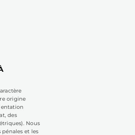
pas un terme, veuillez nous contacter
:
WHAT PURPOSES
F THE EEA